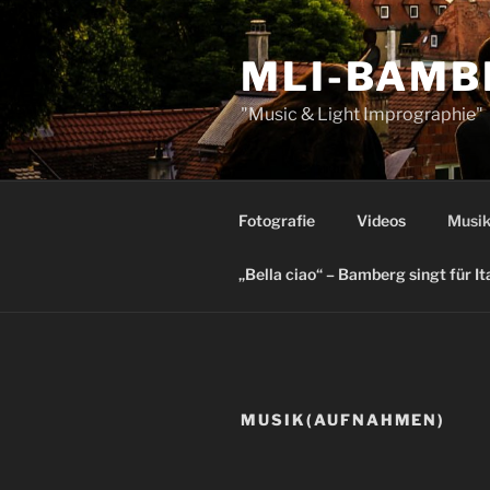
Zum
Inhalt
MLI-BAMB
springen
"Music & Light Imprographie"
Fotografie
Videos
Musik
„Bella ciao“ – Bamberg singt für It
MUSIK(AUFNAHMEN)