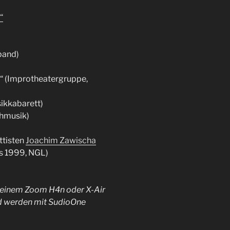
“
band)
“ (Improtheatergruppe,
ikkabarett)
chmusik)
ttisten
Joachim Zawischa
is 1999, NGL)
 einem Zoom H4n oder X-Air
d werden mit SudioOne