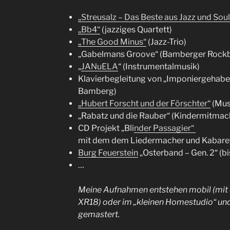
„Streusalz – Das Beste aus Jazz und Soul
„Bb4“
(jazziges Quartett)
„The Good Minus“
(Jazz-Trio)
„Gabelmans Groove“ (Bamberger Rock
„
JANuELA
“ (Instrumentalmusik)
Klavierbegleitung von „Imponiergehabe
Bamberg)
„Hubert Forscht und der Förschter“
(Mus
„Rabatz und die Rauber“ (Kindermitma
CD Projekt „Bli
nder Passagier“
mit dem dem Liedermacher und Kabare
Burg Feuerstein
„Osterband – Gen. 2“ (b
…
Meine Aufnahmen entstehen mobil (mit
XR18) oder im „kleinen Homestudio“ un
gemastert.